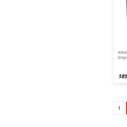
Afei
limp
189
1