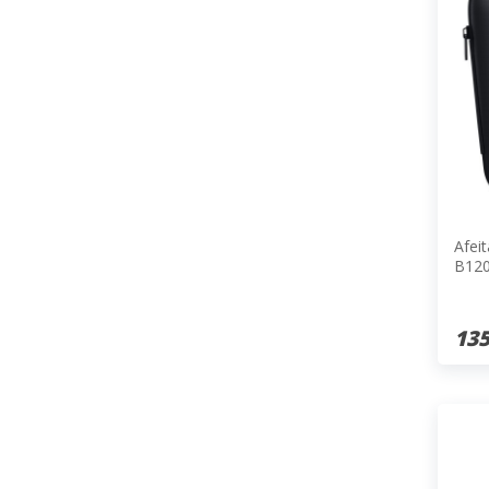
Afei
B12
135