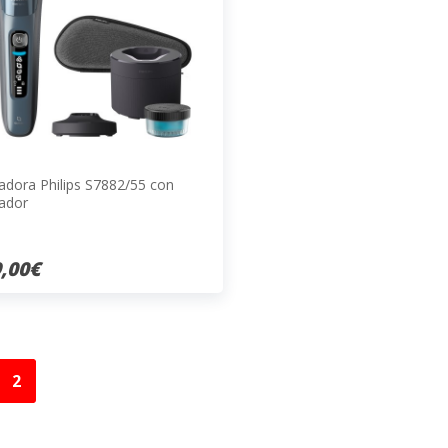
tadora Philips S7882/55 con
iador
,00€
2