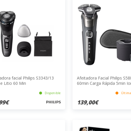
adora facial Philips S3343/13
Afeitadora Facial Philips S5
e Litio 60 Min
60min Carga Rápida 5min Io
Litio Gris Resistente al Agua
Disponible
Última
99€
139,00€