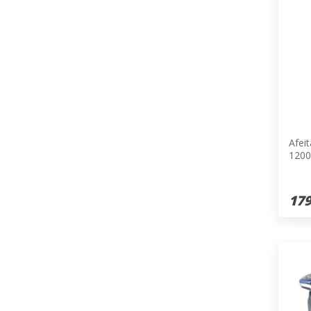
Afei
1200
179