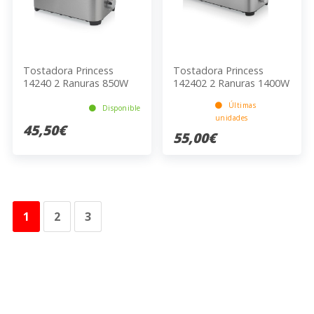
Tostadora Princess
Tostadora Princess
14240 2 Ranuras 850W
142402 2 Ranuras 1400W
Acero Inoxidable
Acero Inoxidable 7
Últimas
Plateado 7 Niveles
Niveles Plateado
Disponible
unidades
45,50€
55,00€
1
2
3