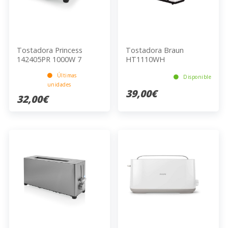
Tostadora Princess
Tostadora Braun
142405PR 1000W 7
HT1110WH
Niveles Tostado Acero
Últimas
Inoxidable Plateado
Disponible
unidades
250x180x150 cm
39,00€
32,00€