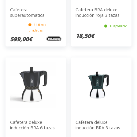
Cafetera
Cafetera BRA deluxe
superautomatica
inducción roja 3 tazas
De'Longhi MAGNIFICA
Últimas
EVO ECAM 293.61.BW
Disponible
unidades
18,50€
599,00€
Cafetera deluxe
Cafetera deluxe
inducción BRA 6 tazas
inducción BRA 3 tazas
negra
verde