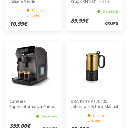
italiana Verde
Krups XN1001 Inissia
Nespresso Blanco
Últimas
Disponible
unidades
89,99€
10,99€
Cafetera
BRA Kaffe A170406
Superautomática Philips
cafetera eléctrica Manual
EP2224/10 1.8L 275gr
Últimas
Negro 15bar 1500W
Disponible
unidades
371x246x433mm
359,00€