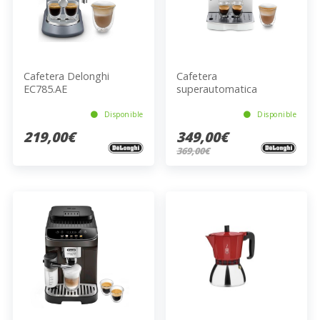
Cafetera Delonghi
Cafetera
EC785.AE
superautomatica
De'longhi Magnifica Start
ECAM220.20.W
Disponible
Disponible
219,00€
349,00€
369,00€