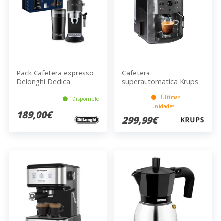
Pack Cafetera expresso
Cafetera
Delonghi Dedica
superautomatica Krups
EC685BK + Molinillo
EA810B70
Últimas
KG200
Disponible
unidades
189,00€
299,99€