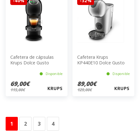
-40%
-32%
Cafetera de cápsulas
Cafetera Krups
Krups Dolce Gusto
KP440E10 Dolce Gusto
Genios S Plus KP3408 0.8
0.8 Litros 1500W 15 bar
Litros Negro 1500 Watts
Plateado 11.2x27.3x28.6
Disponible
Disponible
15bar 28.6cm 11.2cm
cm
69,00€
89,00€
17.3cm
115,00€
129,00€
1
2
3
4