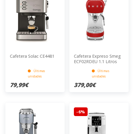
Cafetera Solac CE4481
Cafetera Expreso Smeg
ECF02RDEU 1.1 Litros
1350 Watts 15 Bares
Últimas
Últimas
Beige 330x149x329 mm
unidades
unidades
79,99€
379,00€
-6%