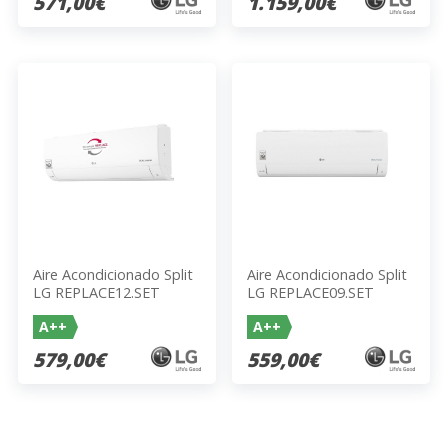
571,00€
1.159,00€
Aire Acondicionado Split
Aire Acondicionado Split
LG REPLACE12.SET
LG REPLACE09.SET
3440KCAL/H 3010FRIG/H
Blanco 2150 Frig/h 2838
A++
A++
A+ A++ 837x308x189mm
Kcal/h A++ A+ Inverter
717x495x230mm R32
Wifi 837x308x189mm
579,00€
559,00€
6.6/4.0
717x495x230mm R32