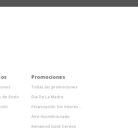
ios
Promociones
iones
Todas las promociones
 de Envío
Dia De La Madre
ción
Financiación Sin Interes...
Aire Acondicionado
Kenwood Gold Service