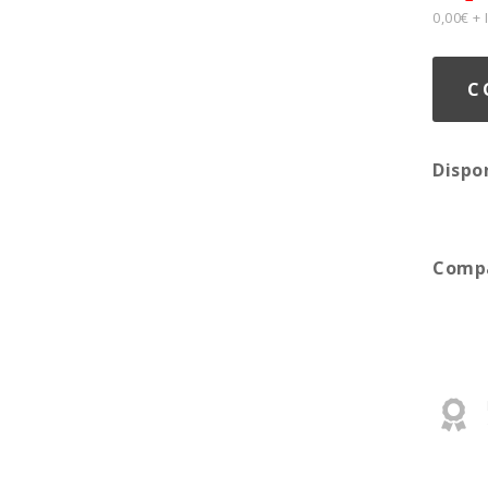
0,00€ +
C
Dispo
Compa