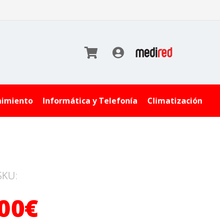
nimiento
Informática y Telefonía
Climatización
SKU:
,00€