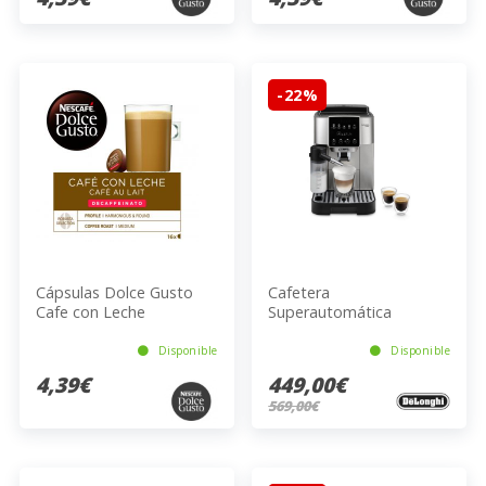
-22%
Cápsulas Dolce Gusto
Cafetera
Cafe con Leche
Superautomática
Descafeinado 16
DeLonghi Magnifica
unidades
Start ECAM220.80.SB
Disponible
Disponible
4,39€
449,00€
569,00€