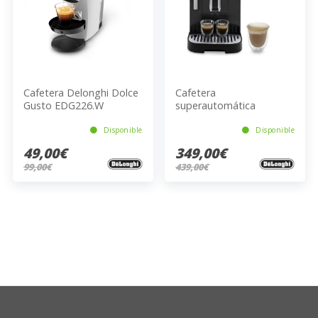
Cafetera Delonghi Dolce
Cafetera
Gusto EDG226.W
superautomática
De'Longhi Magnifica Evo
ECAM290. 22. B
Disponible
Disponible
49,00€
349,00€
99,00€
439,00€