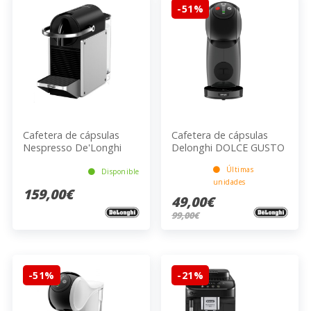
-51%
Cafetera de cápsulas
Cafetera de cápsulas
Nespresso De'Longhi
Delonghi DOLCE GUSTO
NUEVA PIXIE EN127.S
EDG226.A
Últimas
PIXIE
Disponible
unidades
159,00€
49,00€
99,00€
-51%
-21%