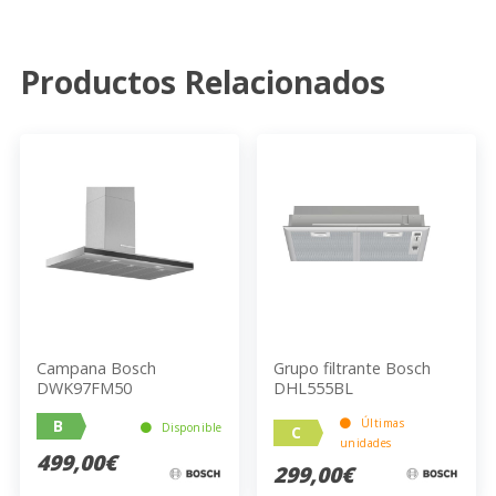
Productos Relacionados
Campana Bosch
Grupo filtrante Bosch
DWK97FM50
DHL555BL
B
Últimas
Disponible
C
unidades
499,00€
299,00€