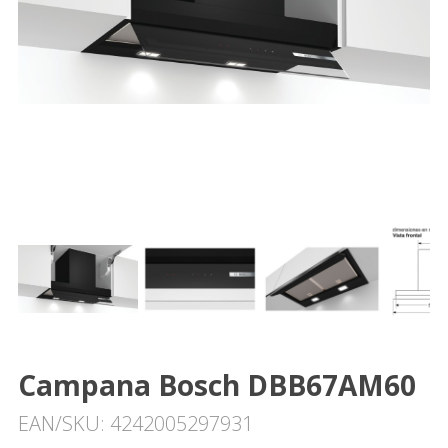
Campana Bosch DBB67AM60
EAN/SKU: 4242005297931