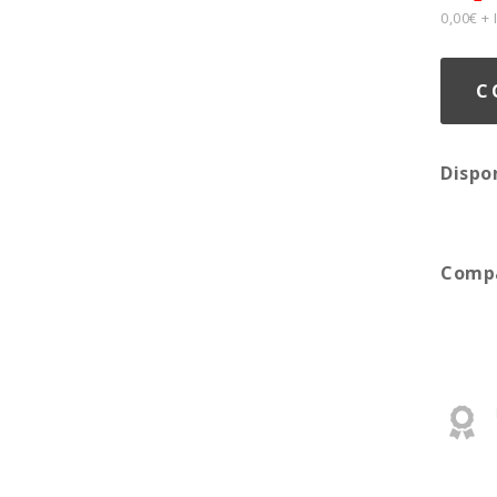
0,00€ +
C
Dispo
Compa