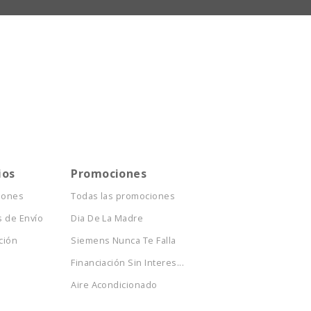
ios
Promociones
iones
Todas las promociones
 de Envío
Dia De La Madre
ción
Siemens Nunca Te Falla
Financiación Sin Interes...
Aire Acondicionado