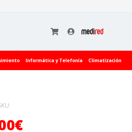
nimiento
Informática y Telefonía
Climatización
SKU:
,00€