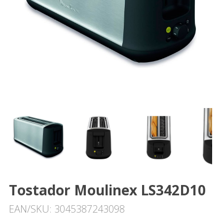
Tostador Moulinex LS342D10
EAN/SKU: 3045387243098