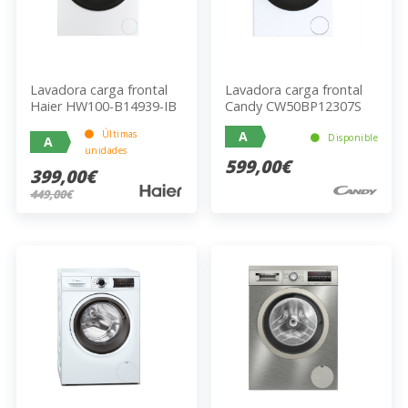
Lavadora carga frontal
Lavadora carga frontal
Haier HW100-B14939-IB
Candy CW50BP12307S
Últimas
A
Disponible
A
unidades
599,00€
399,00€
449,00€