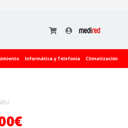
nimiento
Informática y Telefonía
Climatización
SKU:
,00€