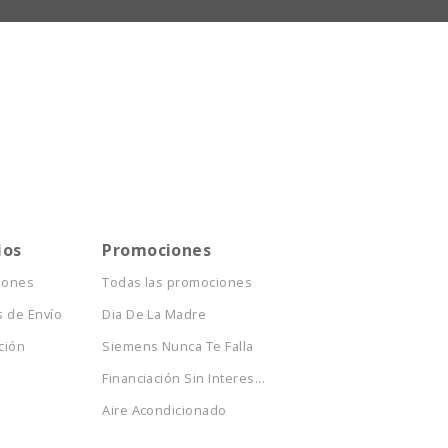
ios
Promociones
iones
Todas las promociones
 de Envío
Dia De La Madre
ción
Siemens Nunca Te Falla
Financiación Sin Interes...
Aire Acondicionado