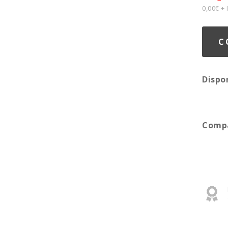
0,00€ +
C
Dispo
Compa