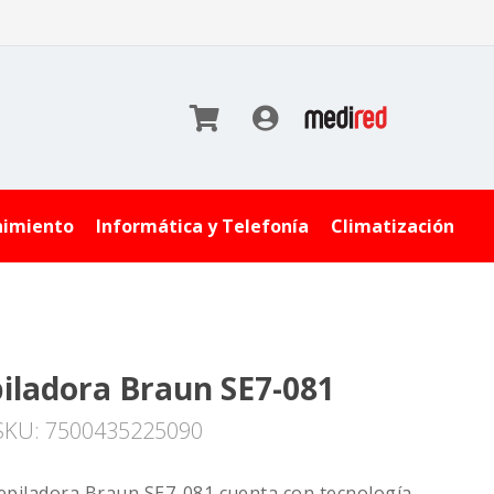
nimiento
Informática y Telefonía
Climatización
iladora Braun SE7-081
SKU: 7500435225090
epiladora Braun SE7-081 cuenta con tecnología