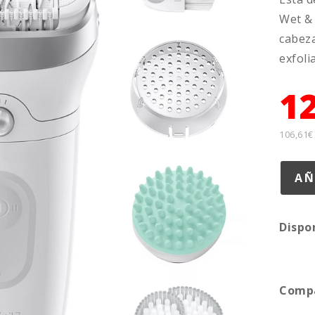
Wet & 
cabeza
exfoli
1
106,61€
Dispo
Compa