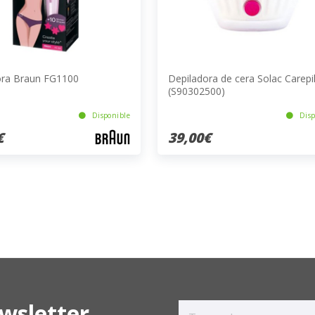
ora Braun FG1100
Depiladora de cera Solac Carepi
(S90302500)
Disponible
Disp
€
39,00€
wsletter