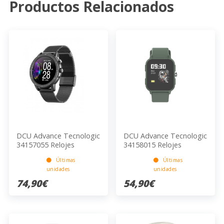
Productos Relacionados
DCU Advance Tecnologic
DCU Advance Tecnologic
34157055 Relojes
34158015 Relojes
inteligentes y deportivos
inteligentes y deportivos
Últimas
Últimas
3,3 cm (1.3") IPS Digital
2,54 cm (1") IPS 26 mm
unidades
unidades
240 x 40 Pixeles Pantalla
Digital 240 x 280 Pixeles
táctil Plata
Pantalla táctil Negro,
74,90€
54,90€
Verde, Blanco Renovado