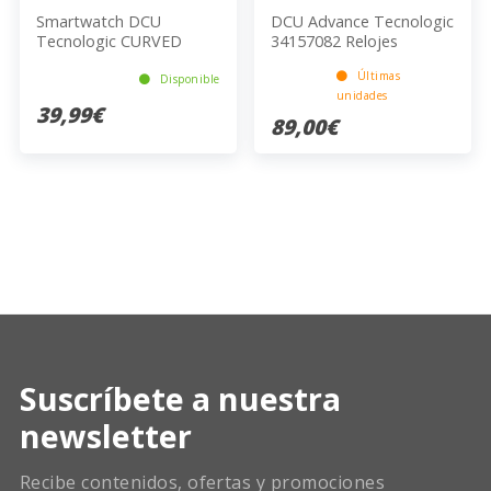
Smartwatch DCU
DCU Advance Tecnologic
Tecnologic CURVED
34157082 Relojes
GLASS PRO 34157025
inteligentes y deportivos
Últimas
Negro 42x9x35mm
3,3 cm (1.3") AMOLED 50
Disponible
unidades
230mAh 4.6cm
mm Digital 360 x 360
39,99€
Pixeles Pantalla táctil 4G
89,00€
Negro, Verde GPS
(satélite)
Suscríbete a nuestra
newsletter
Recibe contenidos, ofertas y promociones