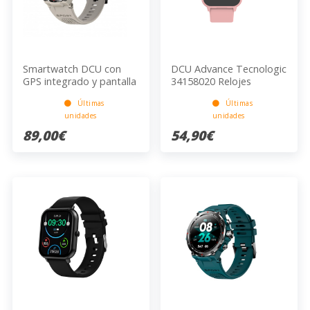
Smartwatch DCU con
DCU Advance Tecnologic
GPS integrado y pantalla
34158020 Relojes
amoled HD gris
inteligentes y deportivos
Últimas
Últimas
34157081
2,54 cm (1") IPS 26 mm
unidades
unidades
Digital 240 x 280 Pixeles
Pantalla táctil Negro,
89,00€
54,90€
Rosa, Blanco Wifi
Renovado