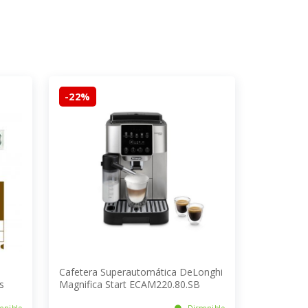
-22%
Cafetera Superautomática DeLonghi
s
Magnifica Start ECAM220.80.SB
onible
Disponible