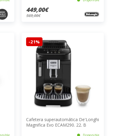
449,00€
569,00€
-21%
Cafetera superautomática De'Longhi
Magnifica Evo ECAM290. 22. B
onible
Disponible