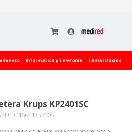
nimiento
Informática y Telefonía
Climatización
etera Krups KP2401SC
SKU: 3016661158605
MPRA DE LA CAFETERA ESTA CONDICIONADA A