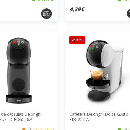
4,39€
-51%
 de cápsulas Delonghi
Cafetera Delonghi Dolce Gusto
GUSTO EDG226.A
EDG226.W
Últimas unidades
Disp