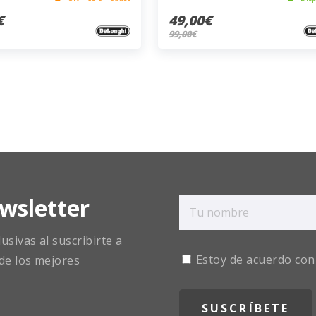
€
49,00€
99,00€
wsletter
sivas al suscribirte a
Estoy de acuerdo con
de los mejores