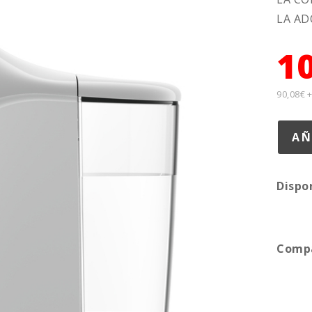
LA AD
1
90,08€ 
Dispo
Compa