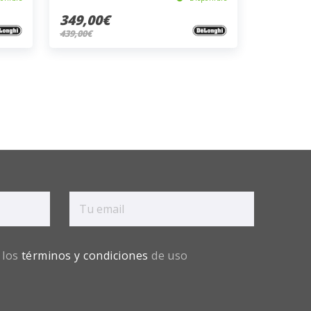
349,00€
439,00€
 los
términos y condiciones
de uso