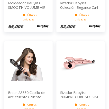
Moldeador BaByliss
Rizador Babyliss
SMOOTH VOLUME AIR
Colección Elegance Curl
1000 AS90PE
Secret 2660NPE
Últimas
Últimas
unidades
unidades
65,00€
82,00€
Braun AS330 Cepillo de
Rizador Babyliss
aire caliente Caliente
2664PRE CURL SEC.SIM
Negro 400 W 2 m
Rosa Cerámica 185°C
Últimas
Últimas
205°C
unidades
unidades