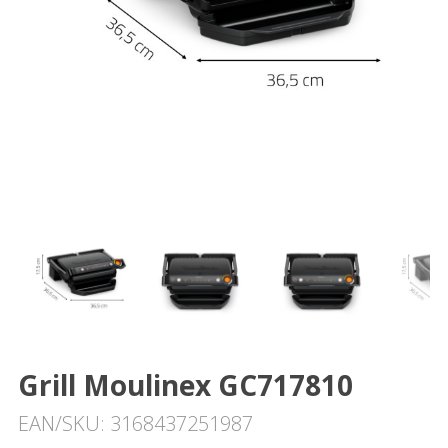
Grill Moulinex GC717810
EAN/SKU: 3168437251987