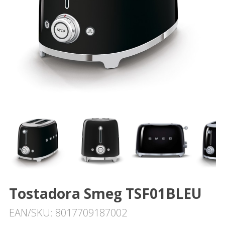
Tostadora Smeg TSF01BLEU
EAN/SKU: 8017709187002