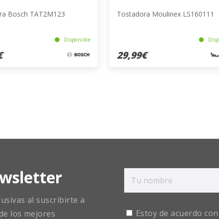
ra Bosch TAT2M123
Tostadora Moulinex LS160111
Disponible
Disp
€
29,99€
wsletter
sivas al suscribirte a
Estoy de acuerdo con
de los mejores