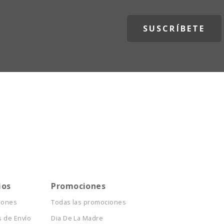
ios
Promociones
iones
Todas las promociones
 de Envío
Dia De La Madre