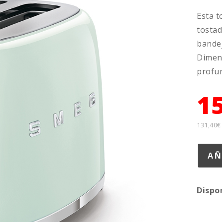
Esta t
tostad
bandej
Dimens
profun
1
131,40€
Dispo