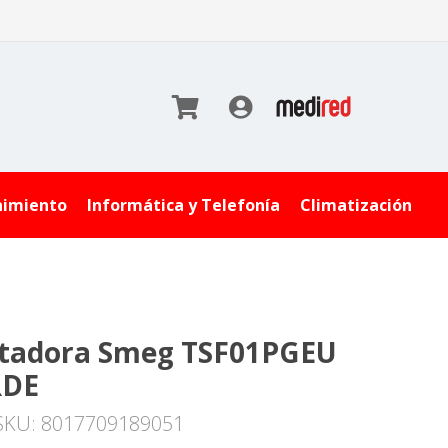
nimiento
Informática y Telefonía
Climatización
tadora Smeg TSF01PGEU
RDE
SKU: 8017709189051