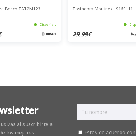
ra Bosch TAT2M123
Tostadora Moulinex LS160111
Disponible
Disp
€
29,99€
wsletter
sivas al suscribirte a
Estoy de acuerdo con
de los mejores