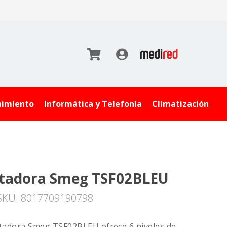
nimiento
Informática y Telefonía
Climatización
tadora Smeg TSF02BLEU
SKU: 8017709190798
tadora Smeg TSF02BLEU ofrece 6 niveles de