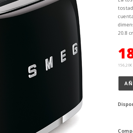
tostad
cuenta
dimens
20.8 c
1
156,20€
Dispo
Compa