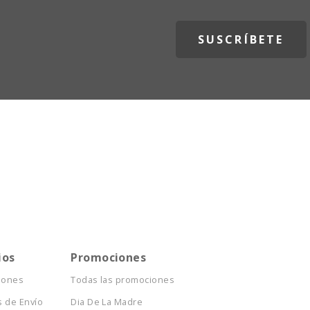
ios
Promociones
iones
Todas las promociones
 de Envío
Dia De La Madre