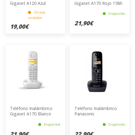
Gigaset A120 Azul
Gigaset A170 Rojo 158h
50 Contactos ECO
Últimas
Disponible
unidades
21,90€
19,00€
Teléfono Inalámbrico
Teléfono Inalámbrico
Gigaset A170 Blanco
Panasonic
Alarma ECO
KXTG1611SPH DECT
Negro
Disponible
Disponible
21,90€
22,90€