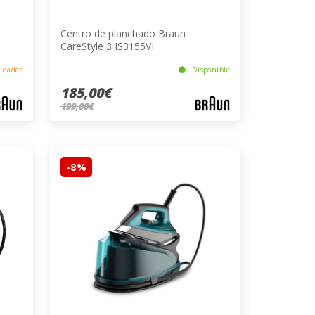
Centro de planchado Braun
CareStyle 3 IS3155VI
idades
Disponible
185,00€
199,00€
-8%