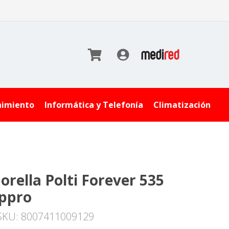
nimiento
Informática y Telefonía
Climatización
orella Polti Forever 535
ppro
SKU: 8007411009129