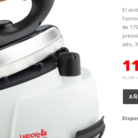
El cen
funcio
de 175
presió
alto, 
1
95,04€ 
Dispo