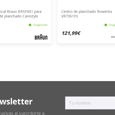
ntical Braun BRSF001 para
Centro de planchado Rowenta
de planchado Carestyle
VR7361F0
t
Disponible
Disp
121,99€
wsletter
sivas al suscribirte a