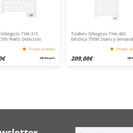
o Orbegozo THA-315
Toallero Orbegozo THA-465
a 500 Watts Detección
Eléctrica 750W Diario y Semanal
 Abierta Termostato
Pared 1280x545
ador Diario Semanal
Últimas unidades
Últimas un
0€
209,00€
wsletter