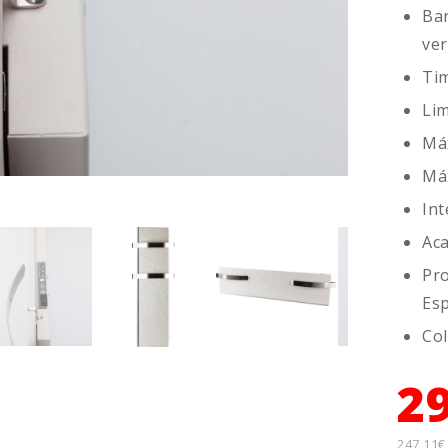
Bar
ver
Tim
Lim
Máx
Máx
Int
Aca
Pro
Esp
Col
2
247,11€