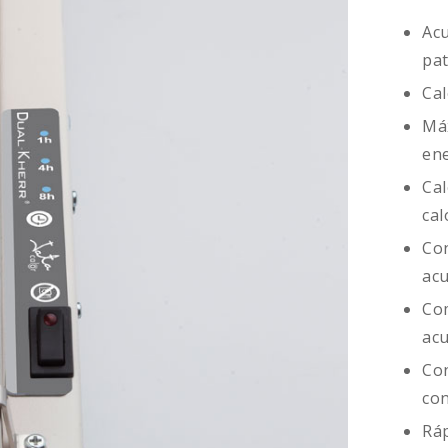
Acu
pat
Cal
Máx
ene
Cal
cal
Con
acu
Com
acu
Con
co
Ráp