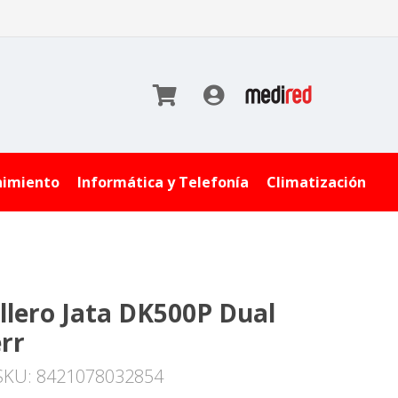
nimiento
Informática y Telefonía
Climatización
llero Jata DK500P Dual
rr
SKU: 8421078032854