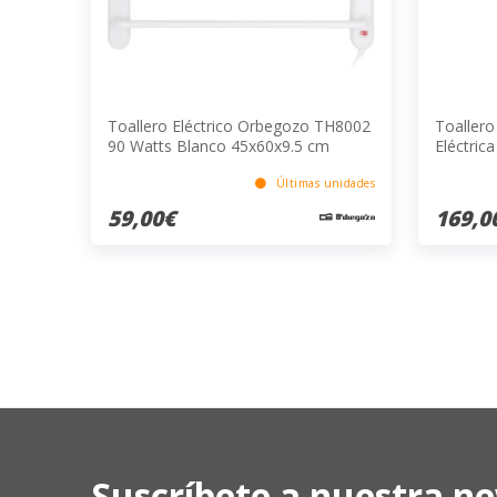
Toallero Eléctrico Orbegozo TH8002
Toaller
90 Watts Blanco 45x60x9.5 cm
Eléctric
Ventana
Program
Últimas unidades
880x545
59,00€
169,0
Suscríbete a nuestra ne