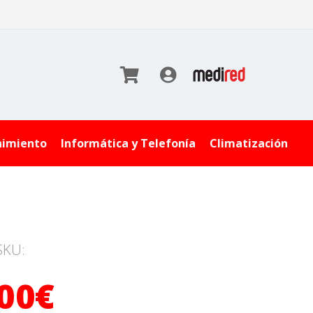
nimiento
Informática y Telefonía
Climatización
SKU:
,00€