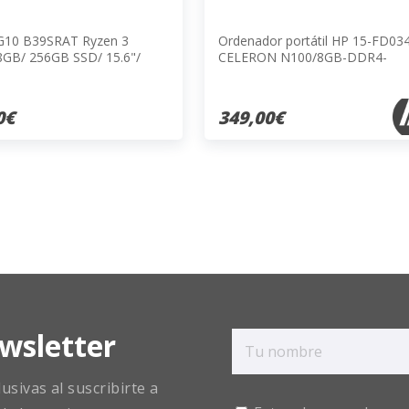
G10 B39SRAT Ryzen 3
Ordenador portátil HP 15-FD0
8GB/ 256GB SSD/ 15.6"/
CELERON N100/8GB-DDR4-
SDRAM/256GB/W11H/15,6
0€
349,00€
wsletter
sivas al suscribirte a