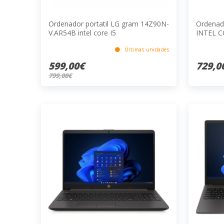
Ordenador portatil LG gram 14Z90N-
Ordenad
V.AR54B intel core I5
INTEL C
SSD/15.
Últimas unidades
599,00€
729,0
799,00€