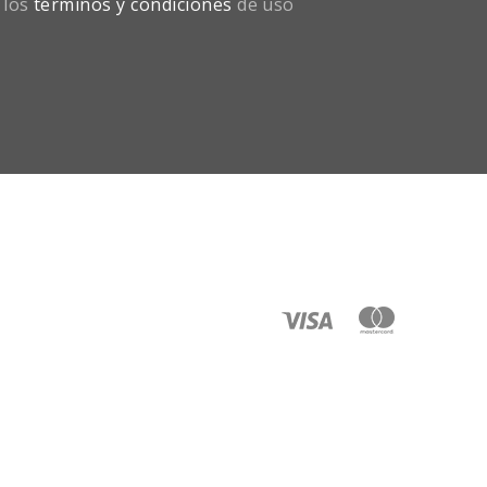
 los
términos y condiciones
de uso