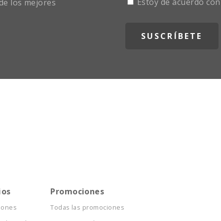
Estoy de acuerdo con
de los mejores
ios
Promociones
iones
Todas las promociones