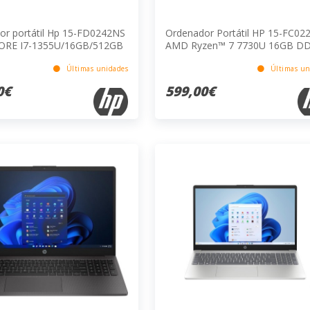
or portátil Hp 15-FD0242NS
Ordenador Portátil HP 15-FC02
ORE I7-1355U/16GB/512GB
AMD Ryzen™ 7 7730U 16GB DD
6"/W11H
SDRAM 512GB SSD Windows 1
Home 15.6 Pulgadas Gris
Últimas unidades
Últimas un
0€
599,00€