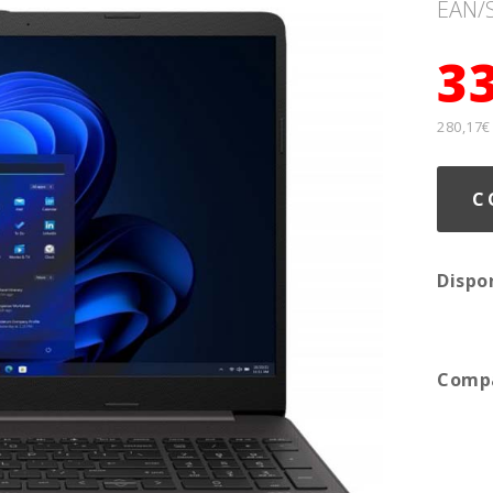
EAN/
3
280,17€
C
Dispo
Compa