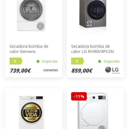
Secadora bomba de
Secadora bomba de
calor Siemens
calor LG RH90V9PV2N
WQ35G2D0ES
C
C
Disponible
Disponible
739,00€
859,00€
-11%