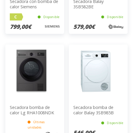
Secadora con bomba de
Secadora Balay
calor Siemens
3SB582BE
WQ45G2D1ES
C
Disponible
Disponible
799,00€
579,00€
Secadora bomba de
Secadora bomba de
calor Lg RHA1008NDK
calor Balay 3SB985B
Últimas
Disponible
unidades
546,00€