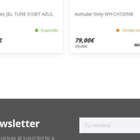
ares JBL TUNE 510BT AZUL
Auricular Sony WH-CH720NB
Disponible
Últimas un
€
79,00€
99,00€
wsletter
sivas al suscribirte a