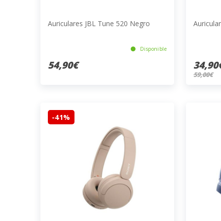
Auriculares JBL Tune 520 Negro
Auricul
Disponible
54,90€
34,90
59,00€
-41%