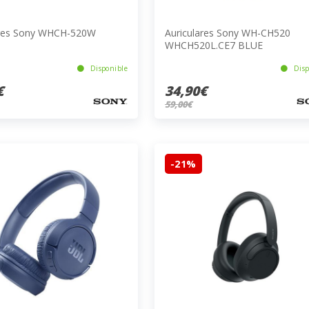
ares Sony WHCH-520W
Auriculares Sony WH-CH520
WHCH520L.CE7 BLUE
Disponible
Disp
€
34,90€
59,00€
-21%