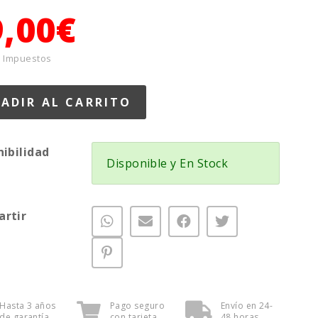
9,00€
+ Impuestos
nibilidad
Disponible y En Stock
rtir
Hasta 3 años
Pago seguro
Envío en 24-
de garantía
con tarjeta
48 horas