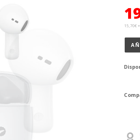
1
15,70€ 
Dispo
Compa