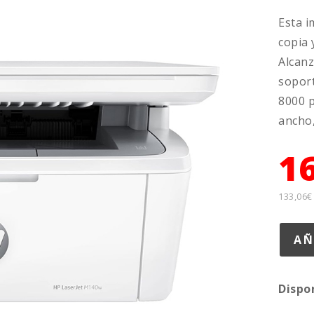
Esta i
copia 
Alcanz
soport
8000 p
ancho,
1
133,06€
Dispo