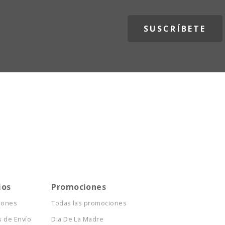
ios
Promociones
iones
Todas las promociones
 de Envío
Dia De La Madre