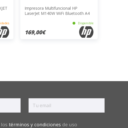
KJET
Impresora Multifuncional HP
LaserJet M140W WiFi Bluetooth A4
20ppm 600x600dpi Blanco
idades
Disponible
169,00€
 los
términos y condiciones
de uso