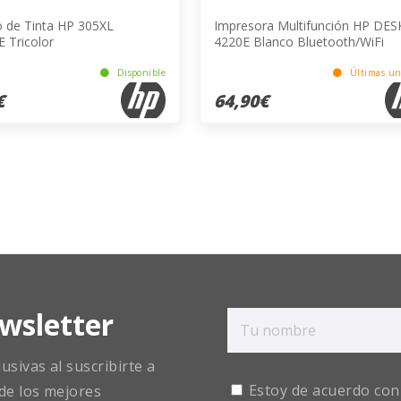
o de Tinta HP 305XL
Impresora Multifunción HP DES
 Tricolor
4220E Blanco Bluetooth/WiFi
4800x1200px 8.5ppm
Disponible
Últimas un
€
64,90€
wsletter
sivas al suscribirte a
Estoy de acuerdo con
de los mejores