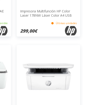
6AE
Impresora Multifunción HP Color
Laser 178NW Láser Color A4 USB
Ethernet Wi-Fi 18PPM Negro 4PPM
Color
onible
Últimas unidades
299,00€