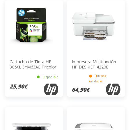
Cartucho de Tinta HP
Impresora Multifunción
305XL 3YM63AE Tricolor
HP DESKJET 4220E
Blanco Bluetooth/WiFi
Últimas
4800x1200px 8.5ppm
Disponible
unidades
25,90€
64,90€