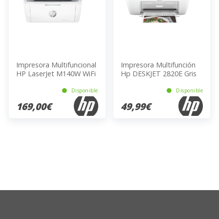
Impresora Multifuncional
Impresora Multifunción
HP LaserJet M140W WiFi
Hp DESKJET 2820E Gris
Bluetooth A4 20ppm
USB Wi-Fi A4
600x600dpi Blanco
Disponible
Disponible
169,00€
49,99€