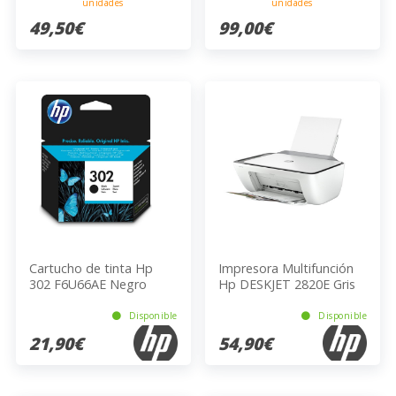
unidades
unidades
49,50€
99,00€
Cartucho de tinta Hp
Impresora Multifunción
302 F6U66AE Negro
Hp DESKJET 2820E Gris
USB Wi-Fi A4
Disponible
Disponible
21,90€
54,90€