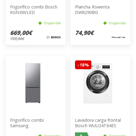
Frigorífico combi Bosch
Plancha Rowenta
KGN36VLED
DW8290BG
Disponible
Disponible
669,00€
74,90€
729,00€
-18%
Frigorífico combi
Lavadora carga frontal
Samsung
Bosch WUU24T64ES
RB53DG703ES9EF
A