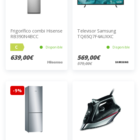
Frigorífico combi Hisense
Televisor Samsung
RB390N4BCC
TQ65Q7F4AUXXC
C
Disponible
Disponible
639,00€
569,00€
579,00€
-9%