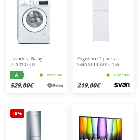
Lavadora Balay
Frigorífico 2 puertas
3TS3107BD
Svan SF145501E 169
Litros Frigorífico 37
A
Litros Congelador E
Disponible
Disponible
Blanco
529,00€
219,00€
-8%