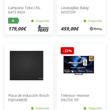
Campana Teka CNL
Lavavajillas Balay
6415 INOX
3VS572IP
A
Disponible
Disponible
179,00€
459,00€
-22%
Placa de inducción Bosch
Televisor Hisense
PIJ61ABB5E
55U7SE 55"
Disponible
Disponible