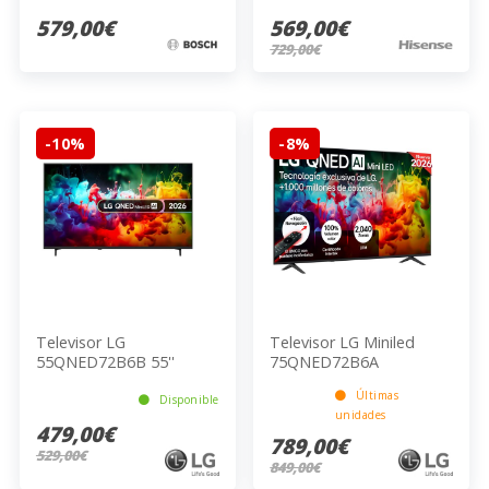
579,00€
569,00€
729,00€
-10%
-8%
Televisor LG
Televisor LG Miniled
55QNED72B6B 55''
75QNED72B6A
Últimas
Disponible
unidades
479,00€
789,00€
529,00€
849,00€