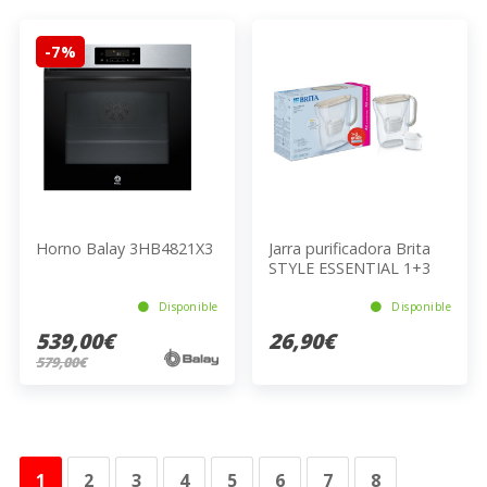
-7%
Horno Balay 3HB4821X3
Jarra purificadora Brita
STYLE ESSENTIAL 1+3
filtros gratis Maxtra Pro
Pure Performance
Disponible
Disponible
539,00€
26,90€
579,00€
1
2
3
4
5
6
7
8