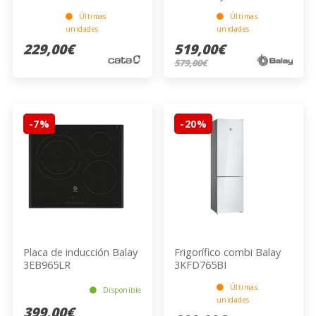
Últimas
Últimas
unidades
unidades
229,00€
519,00€
579,00€
-7%
-20%
Placa de inducción Balay
Frigorífico combi Balay
3EB965LR
3KFD765BI
Últimas
Disponible
unidades
399,00€