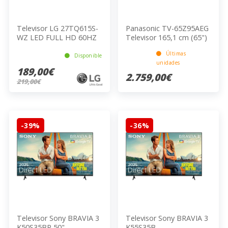
Televisor LG 27TQ615S-
Panasonic TV-65Z95AEG
WZ LED FULL HD 60HZ
Televisor 165,1 cm (65")
5W E 69CM
4K Ultra HD Smart TV
Últimas
Negro
Disponible
unidades
189,00€
2.759,00€
219,00€
-39%
-36%
Televisor Sony BRAVIA 3
Televisor Sony BRAVIA 3
K50S35BP 50"
K55S35B