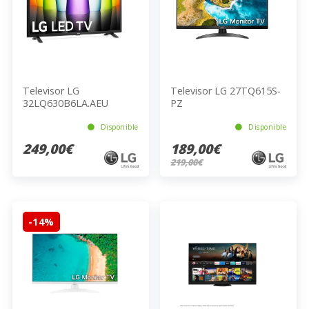
Televisor LG
Televisor LG 27TQ615S-
32LQ630B6LA.AEU
PZ
Disponible
Disponible
249,00€
189,00€
219,00€
-14%