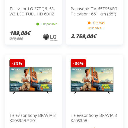
Televisor LG 27TQ615S-
Panasonic TV-65Z95AEG
WZ LED FULL HD 60HZ
Televisor 165,1 cm (65")
5W E 69CM
4K Ultra HD Smart TV
Últimas
Negro
Disponible
unidades
189,00€
2.759,00€
219,00€
-39%
-36%
Televisor Sony BRAVIA 3
Televisor Sony BRAVIA 3
K50S35BP 50"
K55S35B