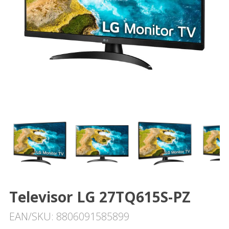
Televisor LG 27TQ615S-PZ
EAN/SKU: 8806091585899