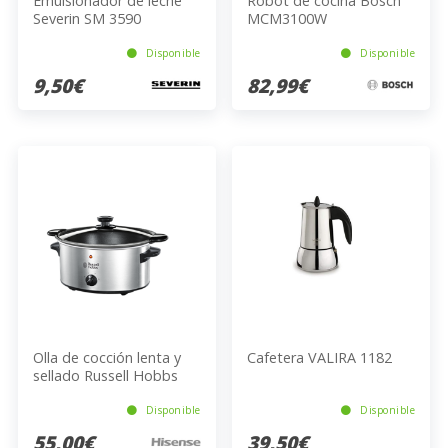
Emulsionador de leche
Robot de cocina Bosch
Severin SM 3590
MCM3100W
Disponible
Disponible
9,50€
82,99€
Olla de cocción lenta y
Cafetera VALIRA 1182
sellado Russell Hobbs
22740-56 3,5 l de
capacidad
Disponible
Disponible
55,00€
39,50€