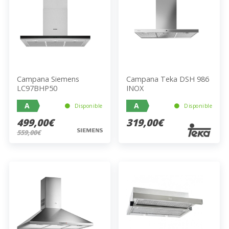
Campana Siemens
Campana Teka DSH 986
LC97BHP50
INOX
A
A
Disponible
Disponible
499,00€
319,00€
559,00€