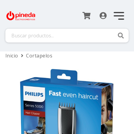
Busca
Inicio
Cortapelos
