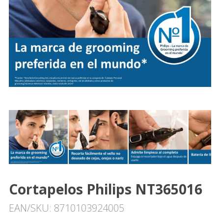
Cortapelos Philips NT365016
EAN/SKU: 8710103924005