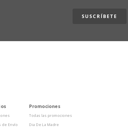
ios
Promociones
iones
Todas las promociones
 de Envío
Dia De La Madre