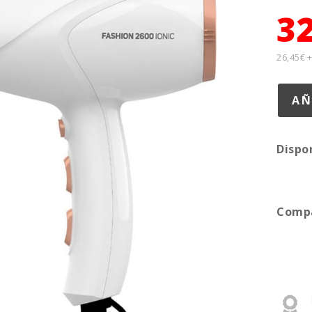
3
26,45€ 
Dispo
Compa