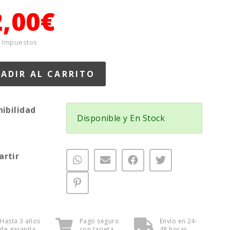
2,00€
+ Impuestos
nibilidad
Disponible y En Stock
rtir
Hasta 3 años
Pago seguro
Envío en 24-
de garantía
con tarjeta
48 horas