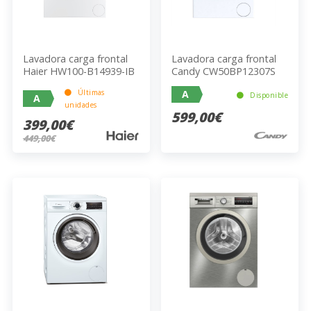
Lavadora carga frontal
Lavadora carga frontal
Haier HW100-B14939-IB
Candy CW50BP12307S
Últimas
A
Disponible
A
unidades
599,00€
399,00€
449,00€