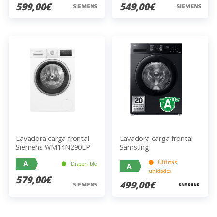
599,00€
549,00€
Lavadora carga frontal
Lavadora carga frontal
Siemens WM14N290EP
Samsung
WW90CGC04DABEC
A
Últimas
Disponible
A
unidades
579,00€
499,00€