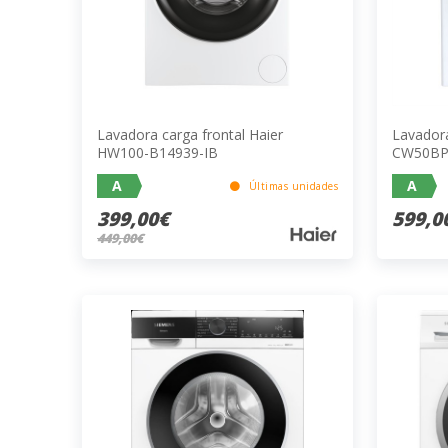
Lavadora carga frontal Haier
Lavadora
HW100-B14939-IB
CW50BP
A
A
Últimas unidades
399,00€
599,0
449,00€