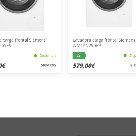
 carga frontal Siemens
Lavadora carga frontal Siemens
65ES
WM14N290EP
A
Disponible
Disp
0€
579,00€