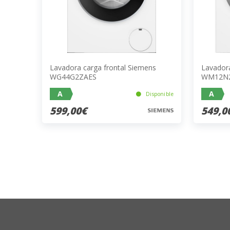
Lavadora carga frontal Siemens
Lavadora
WG44G2ZAES
WM12N2
A
A
Disponible
599,00€
549,0