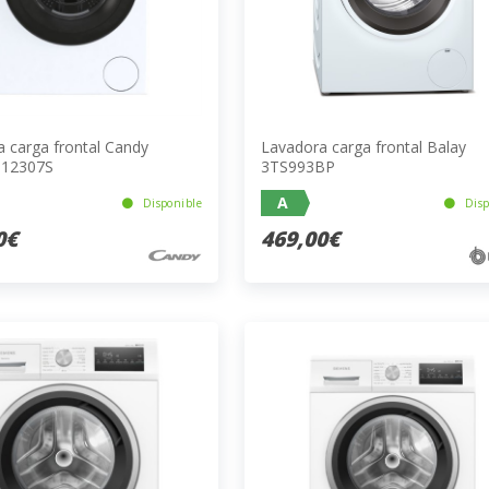
 carga frontal Candy
Lavadora carga frontal Balay
12307S
3TS993BP
A
Disponible
Disp
0€
469,00€