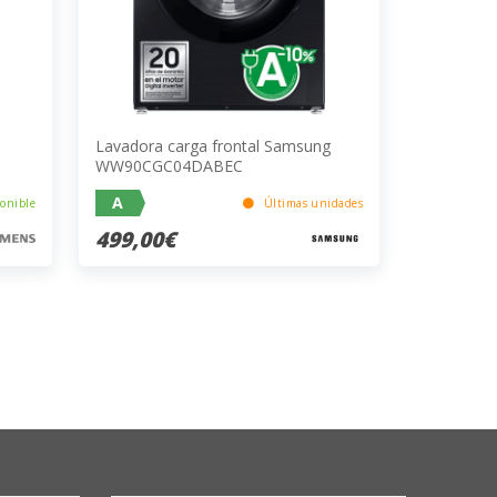
Lavadora carga frontal Samsung
WW90CGC04DABEC
A
onible
Últimas unidades
499,00€