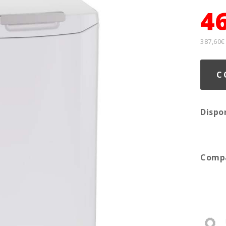
4
387,60€
C
Dispo
Compa