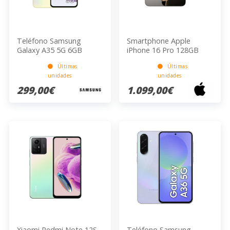
Teléfono Samsung
Smartphone Apple
Galaxy A35 5G 6GB
iPhone 16 Pro 128GB
128GB Amarillo 5000mAh
Natural Titanium
Últimas
Últimas
25W 16.76cm
unidades
unidades
299,00€
1.099,00€
Xiaomi Redmi Note 12S
Teléfono Samsung