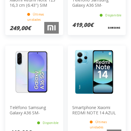
16,3 cm (6.43") SIM
Galaxy A36 SM-
doble Android 13 4G
A366BLVGEUB
Últimas
USB Tipo C 8 GB 256 GB
Disponible
unidades
5000 mAh Verde
419,00€
249,00€
Teléfono Samsung
Smartphone Xiaomi
Galaxy A36 SM-
REDMI NOTE 14 AZUL
A366BZAGEUB
Últimas
Disponible
unidades