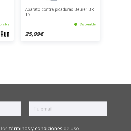
Aparato contra picaduras Beurer BR
10
onible
Disponible
25,99€
 los
términos y condiciones
de uso