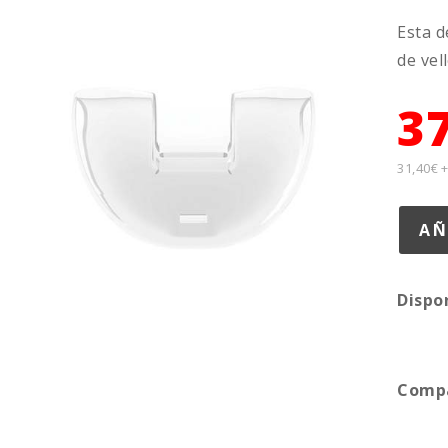
Esta d
de vel
3
31,40€ 
Dispo
Compa