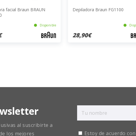
ora facial Braun BRAUN
Depiladora Braun FG1100
0
Disponible
Disp
€
28,90€
wsletter
sivas al suscribirte a
Estoy de acuerdo con
de los mejores