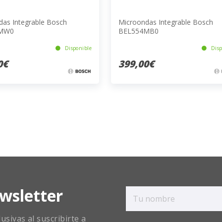
das Integrable Bosch
Microondas Integrable Bosch
MW0
BEL554MB0
Disponible
Disp
0€
399,00€
wsletter
sivas al suscribirte a