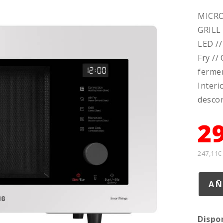
MICR
GRILL 
LED //
Fry //
fermen
Interi
descon
2
247,11€
Dispo