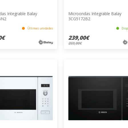
as Integrable Balay
Microondas Integrable Balay
5N2
3CG5172B2
Últimas unidades
Disp
0€
239,00€
269,00€