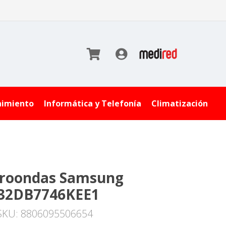
nimiento
Informática y Telefonía
Climatización
roondas Samsung
32DB7746KEE1
SKU: 8806095506654