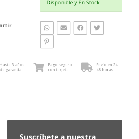
Disponible y En Stock
rtir
Hasta 3 años
Pago seguro
Envío en 24-
de garantía
con tarjeta
48 horas
Suscríbete a nuestra