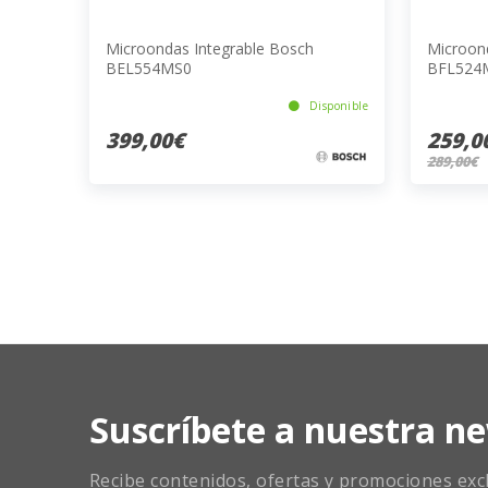
Microondas Integrable Bosch
Microon
BEL554MS0
BFL524
Disponible
399,00€
259,0
289,00€
Suscríbete a nuestra ne
Recibe contenidos, ofertas y promociones exclu