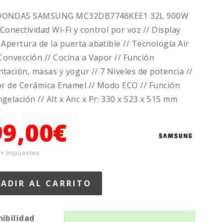
OONDAS SAMSUNG MC32DB7746KEE1 32L 900W
Conectividad Wi-Fi y control por voz // Display
 Apertura de la puerta abatible // Tecnología Air
 Convección // Cocina a Vapor // Función
tación, masas y yogur // 7 Niveles de potencia //
or de Cerámica Enamel // Modo ECO // Función
gelación // Alt x Anc x Pr: 330 x 523 x 515 mm
99,00€
 + Impuestos
nibilidad