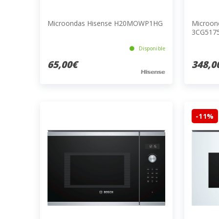
Microondas Hisense H20MOWP1HG
Microond
3CG517
Disponible
65,00€
348,0
-11%