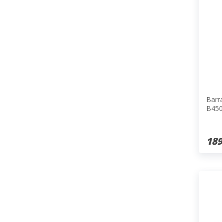
Barr
B450
189