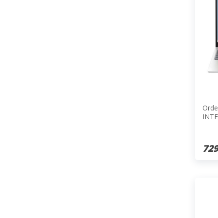
Orde
INTE
SSD/
729