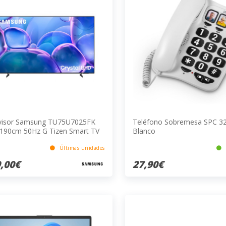
visor Samsung TU75U7025FK
Teléfono Sobremesa SPC 3
190cm 50Hz G Tizen Smart TV
Blanco
 Bluetooth 75 Pulgadas
Últimas unidades
,00€
27,90€