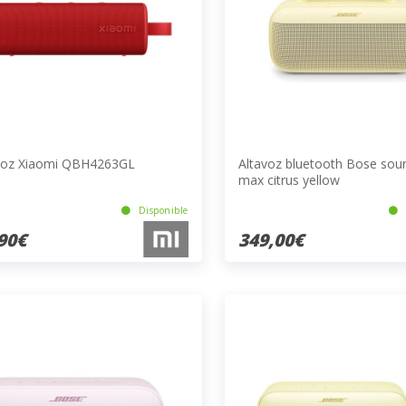
voz Xiaomi QBH4263GL
Altavoz bluetooth Bose soun
max citrus yellow
Disponible
90€
349,00€