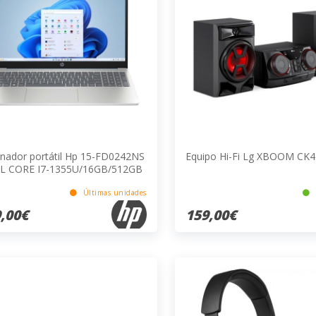
nador portátil Hp 15-FD0242NS
Equipo Hi-Fi Lg XBOOM CK
L CORE I7-1355U/16GB/512GB
15.6"/W11H
Últimas unidades
,00€
159,00€