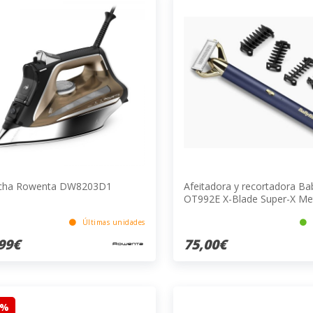
cha Rowenta DW8203D1
Afeitadora y recortadora Bab
OT992E X-Blade Super-X Me
& Nav
Últimas unidades
99€
75,00€
9%