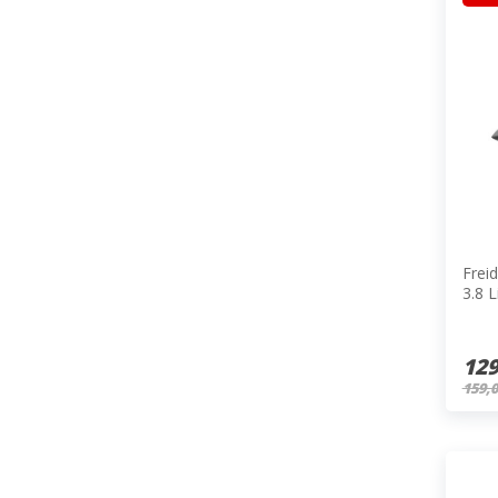
Frei
3.8 
129
159,