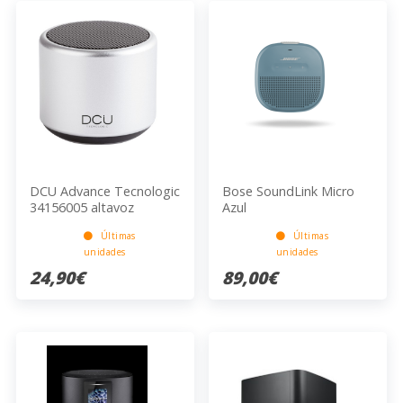
DCU Advance Tecnologic
Bose SoundLink Micro
34156005 altavoz
Azul
portátil o de fiesta
Últimas
Últimas
Altavoz monofónico
unidades
unidades
portátil Gris, Metálico 3
W
24,90€
89,00€