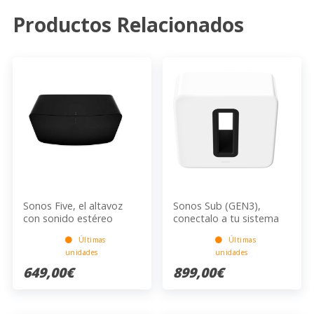
Productos Relacionados
Sonos Five, el altavoz
Sonos Sub (GEN3),
con sonido estéreo
conectalo a tu sistema
nítido y profundo.
sonos y siente la
Últimas
Últimas
diferencia de un buen
unidades
unidades
sonido
649,00€
899,00€