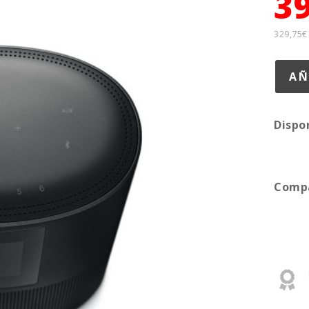
3
329,75€
Dispo
Compa