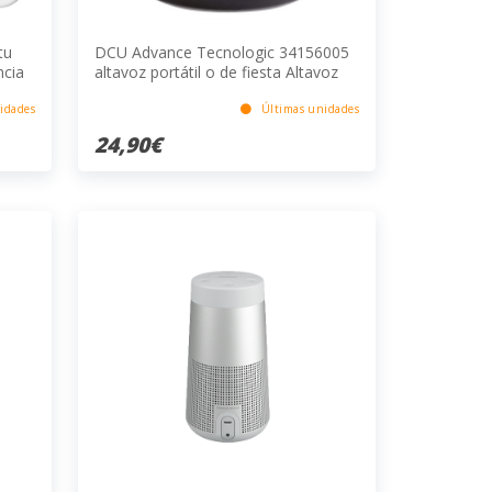
tu
DCU Advance Tecnologic 34156005
ncia
altavoz portátil o de fiesta Altavoz
monofónico portátil Gris, Metálico 3
W
idades
Últimas unidades
24,90€