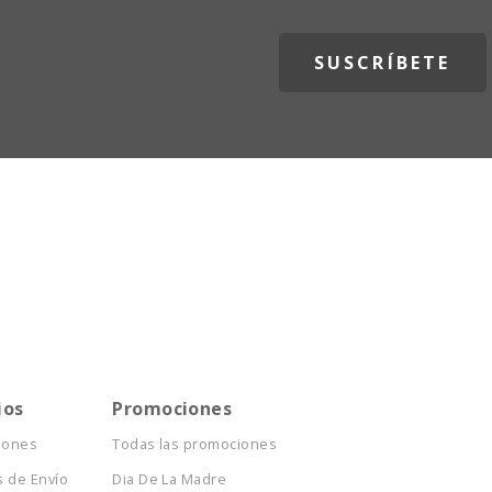
ios
Promociones
iones
Todas las promociones
 de Envío
Dia De La Madre