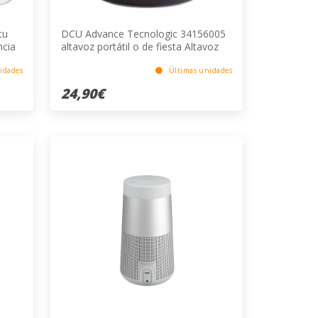
tu
DCU Advance Tecnologic 34156005
ncia
altavoz portátil o de fiesta Altavoz
monofónico portátil Gris, Metálico 3
W
idades
Últimas unidades
24,90€