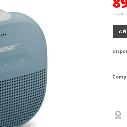
8
73,55€ 
Dispo
Compa