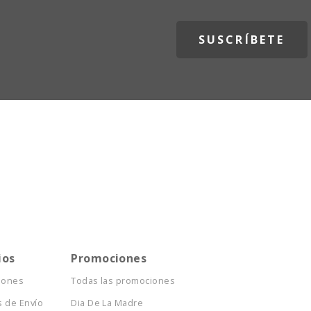
ios
Promociones
iones
Todas las promociones
 de Envío
Dia De La Madre