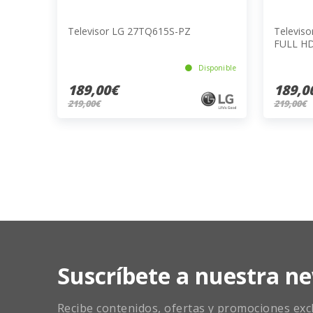
Televisor LG 27TQ615S-PZ
Televis
FULL H
Disponible
189,00€
189,0
219,00€
219,00€
Suscríbete a nuestra ne
Recibe contenidos, ofertas y promociones exclu