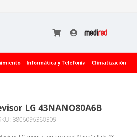
nimiento
Informática y Telefonía
Climatización
evisor LG 43NANO80A6B
SKU: 8806096360309
elevisor LG cuenta con un panel NanoCell de 43