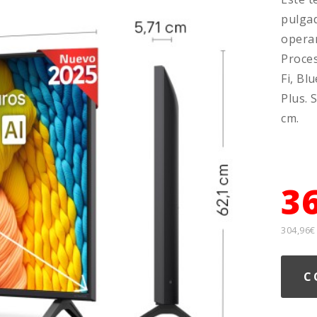
pulgad
operan
Proces
Fi, Bl
Plus. 
cm.
3
304,96€
C