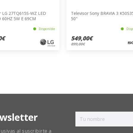
or LG 27TQ615S-WZ LED
Televisor Sony BRAVIA 3 K50S
D 60HZ 5W E 69CM
50"
Disponible
Disp
0€
549,00€
899,00€
wsletter
sivas al suscribirte a