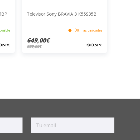
35BP
Televisor Sony BRAVIA 3 K55S35B
onible
Últimas unidades
649,00€
999,00€