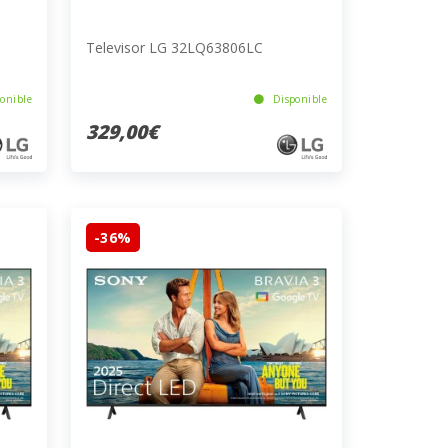
Televisor LG 32LQ63806LC
onible
Disponible
329,00€
-36%