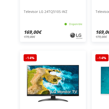
Televisor LG 24TQ510S-WZ
Televis
Disponible
169,00€
169,0
179,00€
179,00€
-14%
-14%