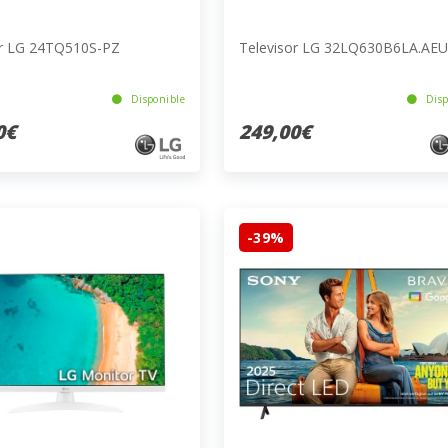
or LG 24TQ510S-PZ
Televisor LG 32LQ630B6LA.AEU
Disponible
Disp
0€
249,00€
-39%