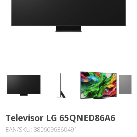
Televisor LG 65QNED86A6
EAN/SKU: 8806096360491