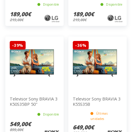
Disponible
Disponible
189,00€
189,00€
219,00€
219,00€
-39%
-36%
Televisor Sony BRAVIA 3
Televisor Sony BRAVIA 3
K50S35BP 50"
K55S35B
Últimas
Disponible
unidades
549,00€
649,00€
899,00€