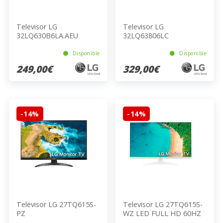
Televisor LG
Televisor LG
32LQ630B6LA.AEU
32LQ63806LC
Disponible
Disponible
249,00€
329,00€
-14%
-14%
Televisor LG 27TQ615S-
Televisor LG 27TQ615S-
PZ
WZ LED FULL HD 60HZ
5W E 69CM