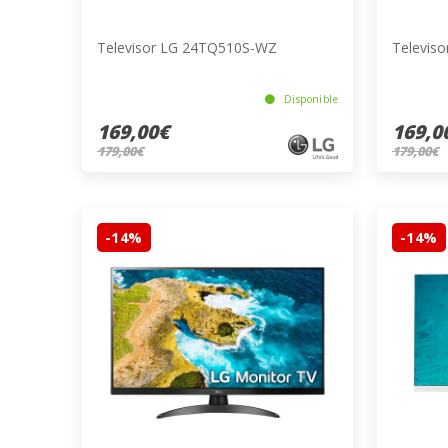
Televisor LG 24TQ510S-WZ
Televis
Disponible
169,00€
169,0
179,00€
179,00€
-14%
-14%