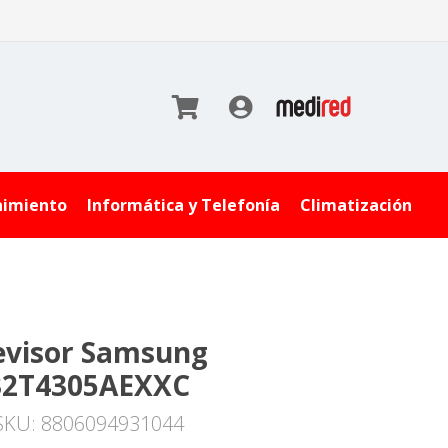
nimiento
Informática y Telefonía
Climatización
evisor Samsung
32T4305AEXXC
SKU: 8806094931044