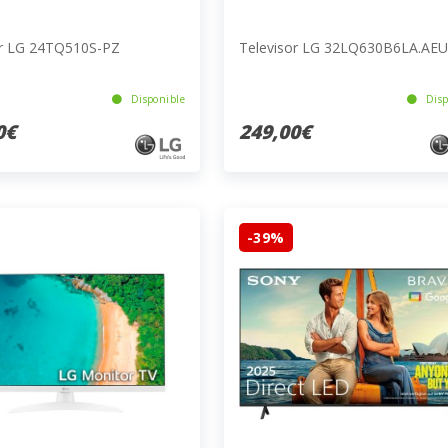
or LG 24TQ510S-PZ
Televisor LG 32LQ630B6LA.AEU
Disponible
Disp
0€
249,00€
-39%