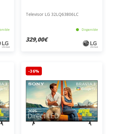
Televisor LG 32LQ63806LC
onible
Disponible
329,00€
-36%