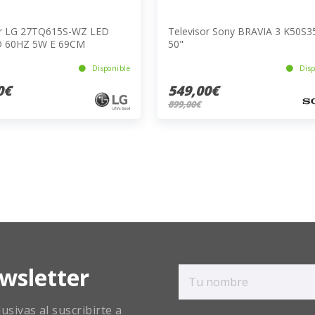
or LG 27TQ615S-WZ LED
Televisor Sony BRAVIA 3 K50S
D 60HZ 5W E 69CM
50"
Disponible
Disp
0€
549,00€
899,00€
wsletter
sivas al suscribirte a