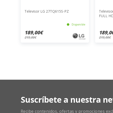
Televisor LG 27TQ615S-PZ
Televis
FULL H
Disponible
189,00€
189,0
219,00€
219,00€
Suscríbete a nuestra ne
Recibe contenidos, ofertas y promociones exclu