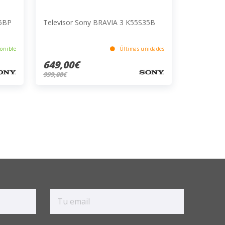
35BP
Televisor Sony BRAVIA 3 K55S35B
onible
Últimas unidades
649,00€
999,00€