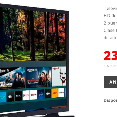
Televi
HD Rea
2 pue
Clase 
de alt
2
197,52€
Dispo